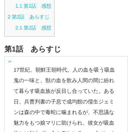
1.1
第1話 感想
2
第2話 あらすじ
2.1
第2話 感想
第1話 あらすじ
17世紀、朝鮮王朝時代。人の血を吸う吸血
鬼の一味と、獣の血を飲み人間の間に紛れ
て暮らす吸血族が反目し合っていた。ある
日、兵曹判書の子息で成均館の儒生ジェミ
ンは森の中で毒蛇に噛まれるが、不思議な
魅力をもつ娘マリに助けられ、彼女が吸血