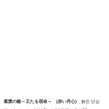
最愛の敵～王たる宿命～ (赤い丹心)
붉은 단심