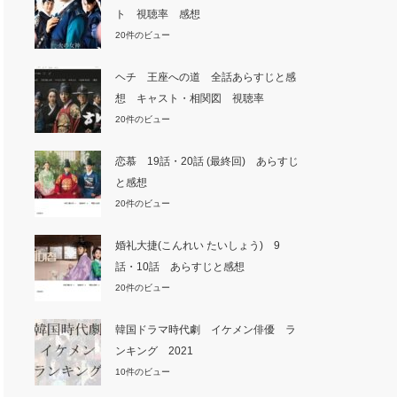
ト 視聴率 感想
20件のビュー
ヘチ 王座への道 全話あらすじと感
想 キャスト・相関図 視聴率
20件のビュー
恋慕 19話・20話 (最終回) あらすじ
と感想
20件のビュー
婚礼大捷(こんれい たいしょう) 9
話・10話 あらすじと感想
20件のビュー
韓国ドラマ時代劇 イケメン俳優 ラ
ンキング 2021
10件のビュー