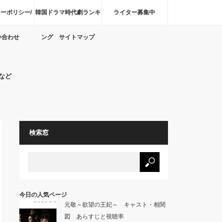
ーポリシー/
韓国ドラマ時代劇ランキ
ライター募集中
い合わせ
ング サイトマップ
など
検索窓
今日の人気ページ
元敬～欲望の王妃～ キャスト・相関
図 あらすじと視聴率