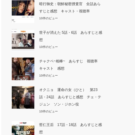
暗行御史：朝鮮秘密捜査官 全話あら
すじと感想 キャスト・視聴率
10件のビュー
世子が消えた 5話・6話 あらすじと感
想
10件のビュー
チャクペ~相棒~ あらすじ 視聴率
キャスト 感想
10件のビュー
オクニョ 運命の女（ひと） 第23
話・24話 あらすじと感想 チェ・テ
ジュン ソン・ジホン役
10件のビュー
哲仁王后 17話・18話 あらすじと感
想