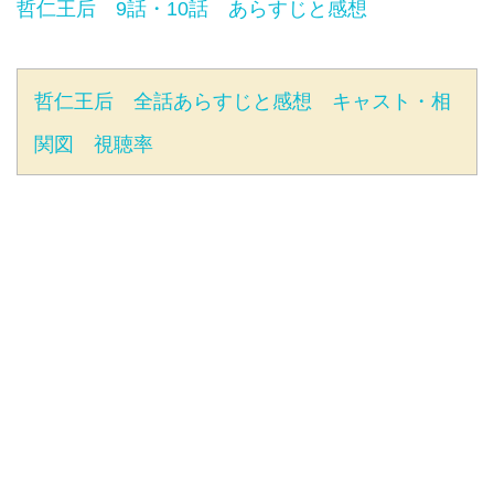
哲仁王后 9話・10話 あらすじと感想
哲仁王后 全話あらすじと感想 キャスト・相
関図 視聴率