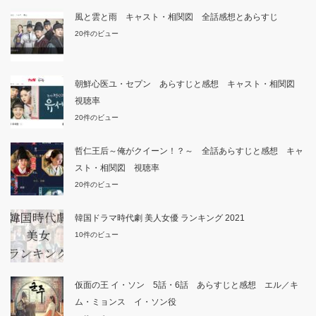
風と雲と雨 キャスト・相関図 全話感想とあらすじ
20件のビュー
朝鮮心医ユ・セプン あらすじと感想 キャスト・相関図
視聴率
20件のビュー
哲仁王后～俺がクイーン！？～ 全話あらすじと感想 キャ
スト・相関図 視聴率
20件のビュー
韓国ドラマ時代劇 美人女優 ランキング 2021
10件のビュー
仮面の王 イ・ソン 5話・6話 あらすじと感想 エル／キ
ム・ミョンス イ・ソン役