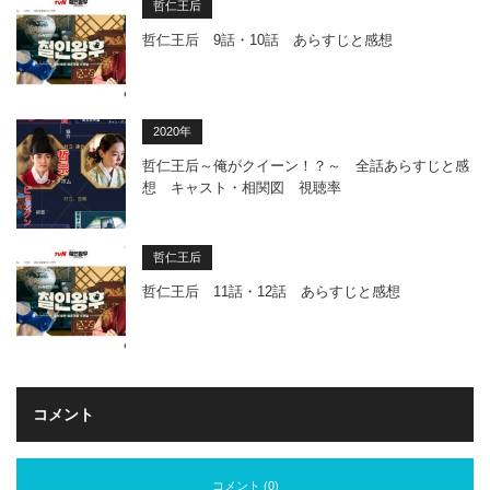
哲仁王后
哲仁王后 9話・10話 あらすじと感想
2020年
哲仁王后～俺がクイーン！？～ 全話あらすじと感
想 キャスト・相関図 視聴率
哲仁王后
哲仁王后 11話・12話 あらすじと感想
コメント
コメント (0)