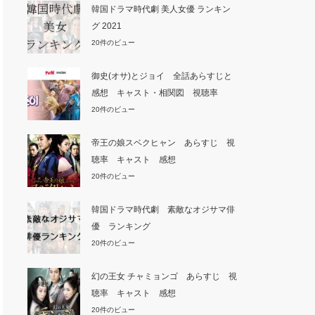
韓国ドラマ時代劇 美人女優 ランキン
グ 2021
20件のビュー
御史(オサ)とジョイ 全話あらすじと
感想 キャスト・相関図 視聴率
20件のビュー
帝王の娘スベクヒャン あらすじ 視
聴率 キャスト 感想
20件のビュー
韓国ドラマ時代劇 素敵なオジサマ俳
優 ランキング
20件のビュー
幻の王女 チャミョンゴ あらすじ 視
聴率 キャスト 感想
20件のビュー