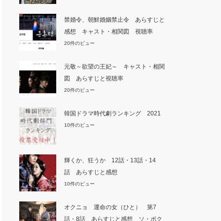
禁婚令、朝鮮婚姻禁止令 あらすじと
感想 キャスト・相関図 視聴率
20件のビュー
元敬～欲望の王妃～ キャスト・相関
図 あらすじと視聴率
20件のビュー
韓国ドラマ時代劇ランキング 2021
10件のビュー
輝くか、狂うか 12話・13話・14
話 あらすじと感想
10件のビュー
オクニョ 運命の女（ひと） 第7
話・8話 あらすじと感想 ソ・ボク