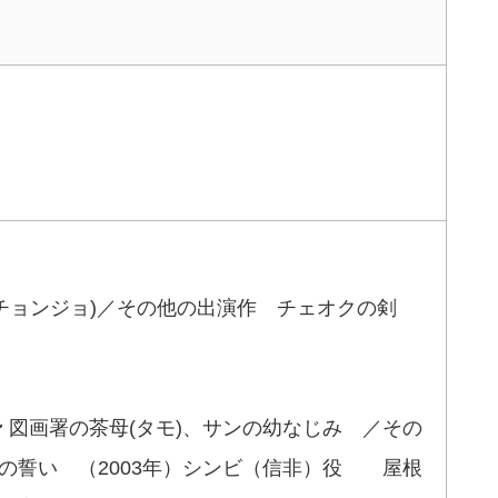
ョンジョ)／その他の出演作 チェオクの剣
ン
図画署の茶母(タモ)、サンの幼なじみ ／その
の誓い （2003年）シンビ（信非）役 屋根