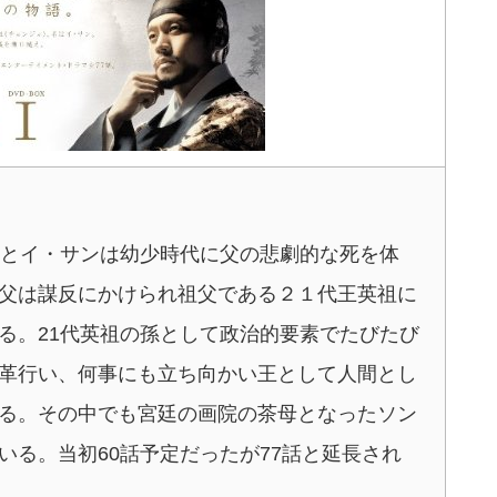
ことイ・サンは幼少時代に父の悲劇的な死を体
父は謀反にかけられ祖父である２１代王英祖に
る。21代英祖の孫として政治的要素でたびたび
革行い、何事にも立ち向かい王として人間とし
る。その中でも宮廷の画院の茶母となったソン
いる。当初60話予定だったが77話と延長され