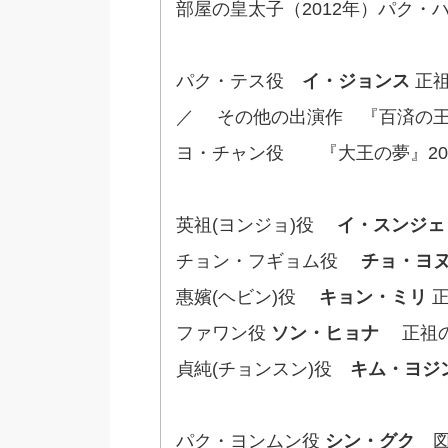
部屋の皇太子（2012年）パク・ハ
パク・テス役
イ・ジョンス
正祖
／ その他の出演作 『百済の王 
ヨ・チャン役 『大王の夢』20
英祖(ヨンジョ)役
イ・スンジェ
チョン・フギョム役
チョ・ヨ
惠嬪(ヘビン)役
キョン・ミリ
正
ファワン役
ソン・ヒョナ
正祖の
貞純(チョンスン)役
キム・ヨジ
パク・ヨンムン役
シン・グク
図