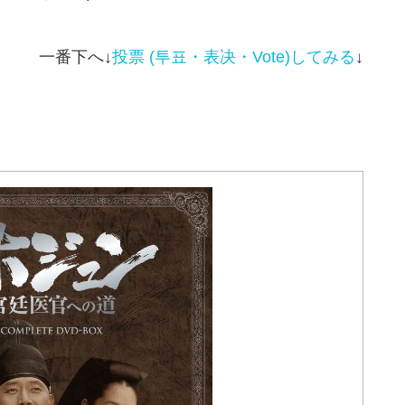
一番下へ↓
投票 (투표・表决・
Vote
)してみる
↓