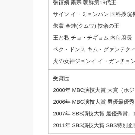
張禧嬪 粛宗 朝鮮第19代王
サイン イ・ミョンハン 国科捜院
朱蒙 金蛙(クムワ) 扶余の王
王と私 チョ・チギョム 内侍府長
ペク・ドンス キム・グァンテク
火の女神ジョンイ イ・ガンチョ
受賞歴
2000年 MBC演技大賞 大賞（
2006年 MBC演技大賞 男優最優
2007年 SBS演技大賞 最優秀賞
2011年 SBS演技大賞 SBS特