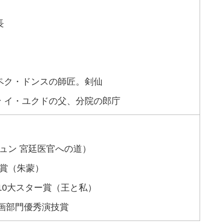
長
 ペク・ドンスの師匠。剣仙
ン イ・ユクドの父、分院の郎庁
ホジュン 宮廷医官への道）
秀賞（朱蒙）
、10大スター賞（王と私）
別企画部門優秀演技賞