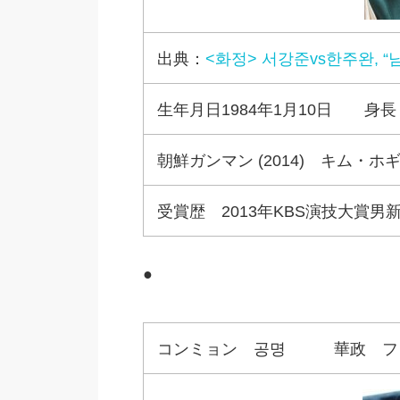
出典：
<화정> 서강준vs한주완, “
生年月日1984年1月10日 身長
朝鮮ガンマン (2014) キム・
受賞歴 2013年KBS演技大賞男
●
コンミョン 공명 華政 ファジ