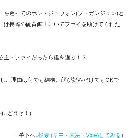
 を巡ってのホン・ジュウォン(ソ・ガンジュン)と
らには長崎の硫黄鉱山にいてファイを助けてくれた
、
)公主・ファイだったら誰を選ぶ！？
し、理由は何でも結構、顔が好みだけでもOKで
にどうぞ！)
一番下へ↓
投票 (투표・表决・
Vote
)してみる
↓