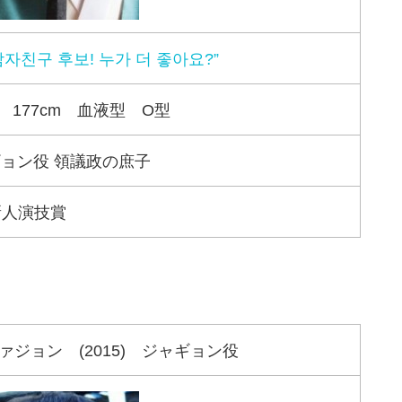
남자친구 후보! 누가 더 좋아요?”
 177cm 血液型 O型
ホギョン役 領議政の庶子
新人演技賞
ョン (2015) ジャギョン役