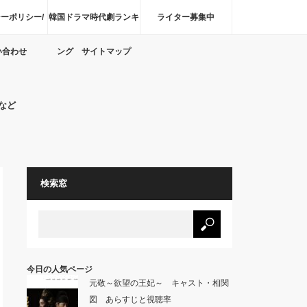
ーポリシー/
韓国ドラマ時代劇ランキ
ライター募集中
い合わせ
ング サイトマップ
など
検索窓
今日の人気ページ
元敬～欲望の王妃～ キャスト・相関
図 あらすじと視聴率