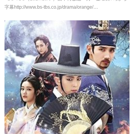
字幕http://www.bs-tbs.co.jp/drama/orange/…