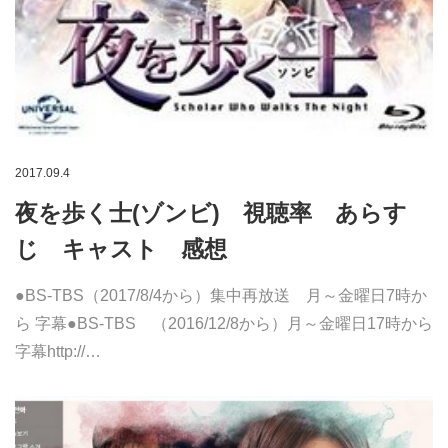
2017.09.4
夜を歩く士(ゾンビ) 視聴率 あらす
じ キャスト 感想
●BS-TBS（2017/8/4から）集中再放送 月～金曜日7時か
ら 字幕●BS-TBS （2016/12/8から）月～金曜日17時から
字幕http://…