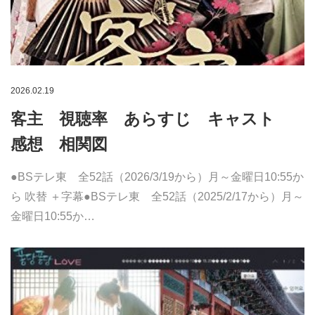
2026.02.19
客主 視聴率 あらすじ キャスト
感想 相関図
●BSテレ東 全52話（2026/3/19から）月～金曜日10:55か
ら 吹替 ＋字幕●BSテレ東 全52話（2025/2/17から）月～
金曜日10:55か…