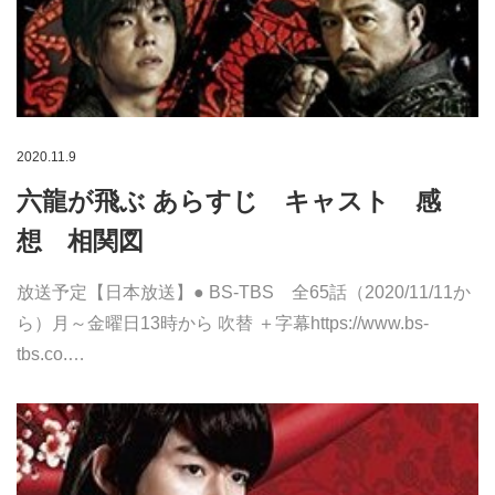
2020.11.9
六龍が飛ぶ あらすじ キャスト 感
想 相関図
放送予定【日本放送】● BS-TBS 全65話（2020/11/11か
ら）月～金曜日13時から 吹替 ＋字幕https://www.bs-
tbs.co.…