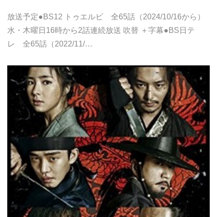
放送予定●BS12 トゥエルビ 全65話（2024/10/16から）
水・木曜日16時から2話連続放送 吹替 ＋字幕●BS日テ
レ 全65話（2022/11/…