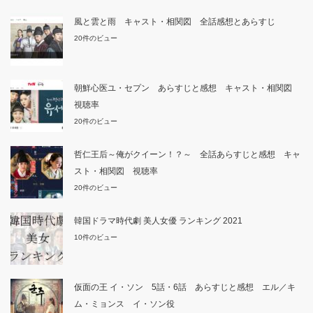
風と雲と雨 キャスト・相関図 全話感想とあらすじ
20件のビュー
朝鮮心医ユ・セプン あらすじと感想 キャスト・相関図
視聴率
20件のビュー
哲仁王后～俺がクイーン！？～ 全話あらすじと感想 キャ
スト・相関図 視聴率
20件のビュー
韓国ドラマ時代劇 美人女優 ランキング 2021
10件のビュー
仮面の王 イ・ソン 5話・6話 あらすじと感想 エル／キ
ム・ミョンス イ・ソン役