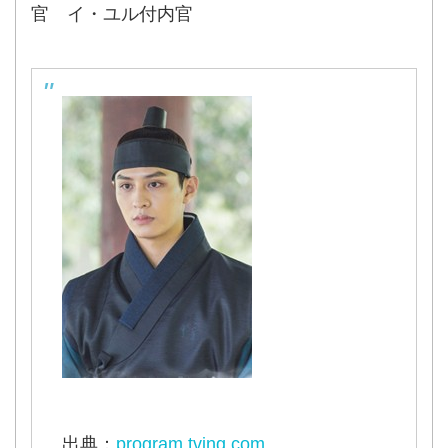
官 イ・ユル付内官
出典：
program.tving.com