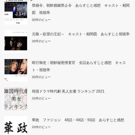
禁婚令、朝鮮婚姻禁止令 あらすじと感想 キャスト・相関
図 視聴率
30件のビュー
元敬～欲望の王妃～ キャスト・相関図 あらすじと視聴率
30件のビュー
暗行御史：朝鮮秘密捜査官 全話あらすじと感想 キャス
ト・視聴率
30件のビュー
韓国ドラマ時代劇 美人女優 ランキング 2021
20件のビュー
華政 ファジョン 48話・49話・50話 あらすじと感想
20件のビュー