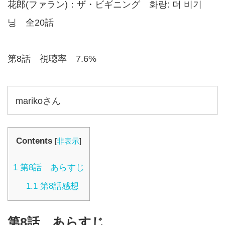
花郎(ファラン)：ザ・ビギニング 화랑: 더 비기
닝 全20話
第8話 視聴率 7.6%
marikoさん
Contents
[
非表示
]
1
第8話 あらすじ
1.1
第8話感想
第8話 あらすじ