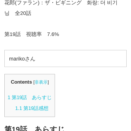
花郎(ファラン)：ザ・ビギニング 화랑: 더 비기
닝 全20話
第19話 視聴率 7.6%
marikoさん
Contents
[
非表示
]
1
第19話 あらすじ
1.1
第19話感想
第19話 あらすじ