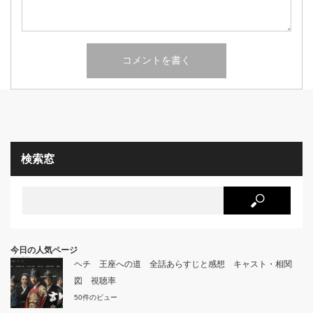
検索窓
今日の人気ページ
ヘチ 王座への道 全話あらすじと感想 キャスト・相関
図 視聴率
50件のビュー