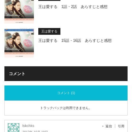
王は愛する 1話・2話 あらすじと感想
王は愛する
王は愛する 15話・16話 あらすじと感想
コメント
コメント (1)
トラックバックは利用できません。
tskchks
返信
引用