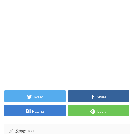
Tweet
Share
Hatena
feedly
投稿者:
jidai