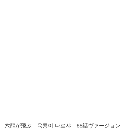
六龍が飛ぶ 육룡이 나르샤 65話ヴァージョン