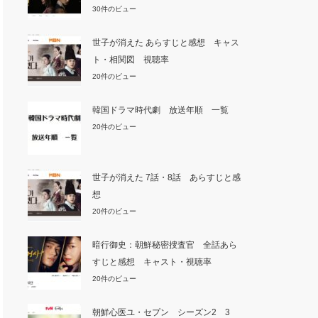
30件のビュー
世子が消えた あらすじと感想 キャス
ト・相関図 視聴率
20件のビュー
韓国ドラマ時代劇 放送年順 一覧
20件のビュー
世子が消えた 7話・8話 あらすじと感
想
20件のビュー
暗行御史：朝鮮秘密捜査官 全話あら
すじと感想 キャスト・視聴率
20件のビュー
朝鮮心医ユ・セプン シーズン2 3