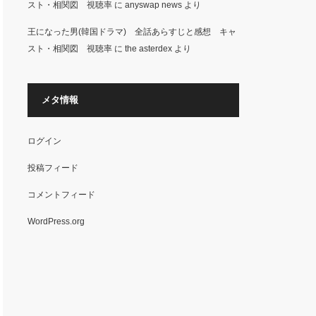
スト・相関図 視聴率
に
anyswap news
より
王になった男(韓国ドラマ) 全話あらすじと感想 キャ
スト・相関図 視聴率
に
the asterdex
より
メタ情報
ログイン
投稿フィード
コメントフィード
WordPress.org