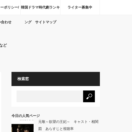
ーポリシー/
韓国ドラマ時代劇ランキ
ライター募集中
い合わせ
ング サイトマップ
など
検索窓
今日の人気ページ
元敬～欲望の王妃～ キャスト・相関
図 あらすじと視聴率