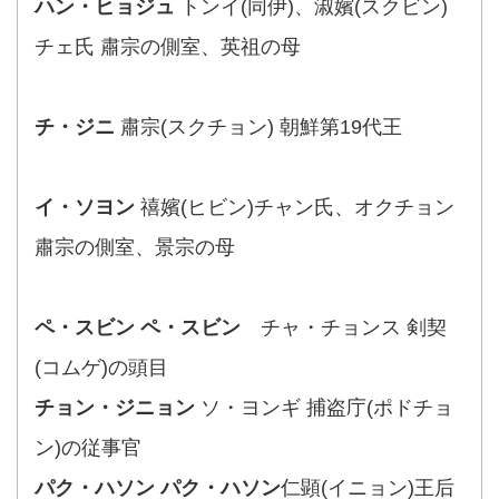
ハン・ヒョジュ
トンイ(同伊)、淑嬪(スクビン)
チェ氏 肅宗の側室、英祖の母
チ・ジニ
肅宗(スクチョン) 朝鮮第19代王
イ・ソヨン
禧嬪(ヒビン)チャン氏、オクチョン
肅宗の側室、景宗の母
ペ・スビン ペ・スビン
チャ・チョンス 剣契
(コムゲ)の頭目
チョン・ジニョン
ソ・ヨンギ 捕盗庁(ポドチョ
ン)の従事官
パク・ハソン パク・ハソン
仁顕(イニョン)王后