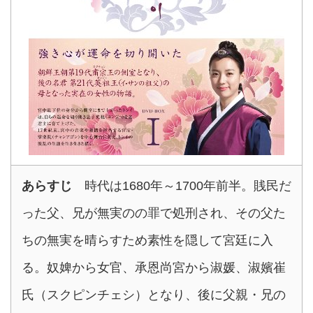
あらすじ
時代は1680年～1700年前半。賎民だ
った父、兄が無実のの罪で処刑され、その父た
ちの無実を晴らすため素性を隠して宮廷に入
る。奴婢から女官、承恩尚宮から淑媛、淑嬪崔
氏（スクピンチェシ）となり、後に父親・兄の