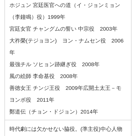
ホジュン 宮廷医官への道（イ・ジョンミョン
（李鐘鳴）役）1999年
宮廷女官 チャングムの誓い 中宗役 2003年
大祚榮(テジョヨン) ヨン・ナムセン役 2006
年
最強チル ソヒョン跡継ぎ役 2008年
風の絵師 李命基役 2008年
善徳女王 チンジ王役 2009年広開土太王－モ
ヨンボ役 2011年
鄭道伝（チョン・ドジョン）2014年
時代劇には欠かせない脇役。(準主役)中心人物