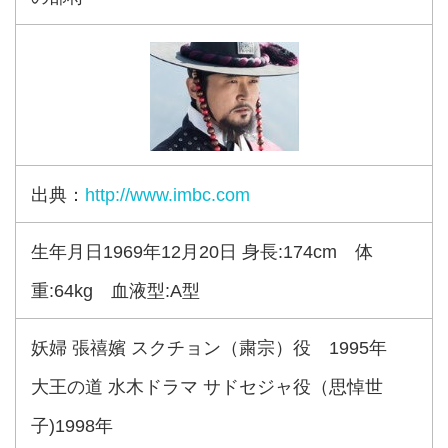
出典：
http://www.imbc.com
生年月日1969年12月20日 身長:174cm 体
重:64kg 血液型:A型
妖婦 張禧嬪 スクチョン（粛宗）役 1995年
大王の道 水木ドラマ サドセジャ役（思悼世
子)1998年