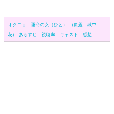
オクニョ 運命の女（ひと） (原題：獄中
花) あらすじ 視聴率 キャスト 感想