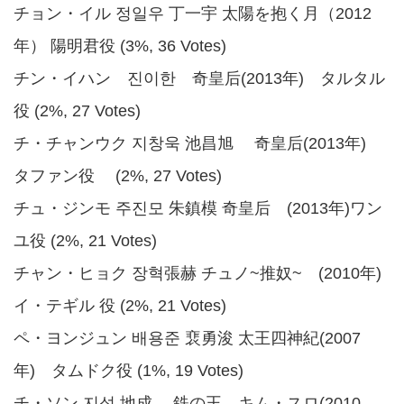
チョン・イル 정일우 丁一宇 太陽を抱く月（2012
年） 陽明君役 (3%, 36 Votes)
チン・イハン 진이한 奇皇后(2013年) タルタル
役 (2%, 27 Votes)
チ・チャンウク 지창욱 池昌旭 奇皇后(2013年)
タファン役 (2%, 27 Votes)
チュ・ジンモ 주진모 朱鎮模 奇皇后 (2013年)ワン
ユ役 (2%, 21 Votes)
チャン・ヒョク 장혁張赫 チュノ~推奴~ (2010年)
イ・テギル 役 (2%, 21 Votes)
ペ・ヨンジュン 배용준 裵勇浚 太王四神紀(2007
年) タムドク役 (1%, 19 Votes)
チ・ソン 지성 地成 鉄の王 キム・スロ(2010