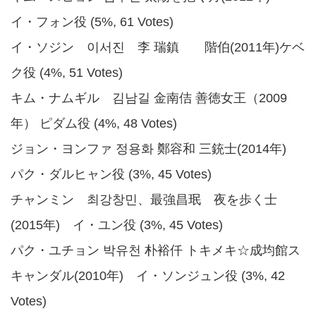
イ・フォン役 (5%, 61 Votes)
イ・ソジン 이서진 李 瑞鎮 階伯(2011年)ケベ
ク役 (4%, 51 Votes)
キム・ナムギル 김남길 金南佶 善徳女王（2009
年） ピダム役 (4%, 48 Votes)
ジョン・ヨンファ 정용화 鄭容和 三銃士(2014年)
パク・ダルヒャン役 (3%, 45 Votes)
チャンミン 최강창민、最強昌珉 夜を歩く士
(2015年) イ・ユン役 (3%, 45 Votes)
パク・ユチョン 박유천 朴裕仟 トキメキ☆成均館ス
キャンダル(2010年) イ・ソンジュン役 (3%, 42
Votes)