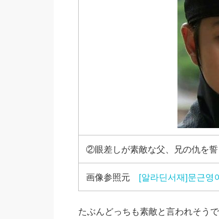
②眼差しが素敵な父、兄の仇を誓
画像参照元
[알라딘서재]문근영
たぶんどっちも素敵と言われそうで