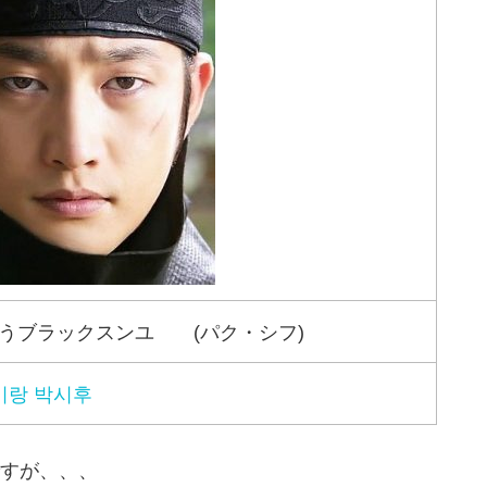
うブラックスンユ (パク・シフ)
이랑 박시후
すが、、、