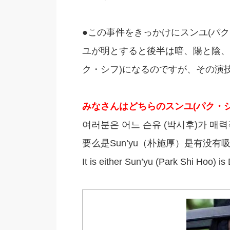
●この事件をきっかけにスンユ(パ
ユが明とすると後半は暗、陽と陰、
ク・シフ)になるのですが、その演
みなさんはどちらのスンユ(パク・
여러분은 어느 슨유 (박시후)가 매
要么是Sun’yu（朴施厚）是有没有
It is either Sun’yu (Park Shi Hoo) is 