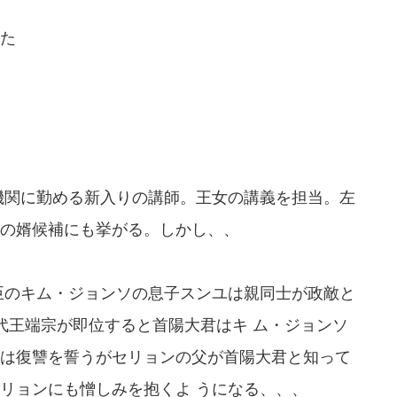
た
育機関に勤める新入りの講師。王女の講義を担当。左
の婿候補にも挙がる。しかし、、
重臣のキム・ジョンソの息子スンユは親同士が政敵と
代王端宗が即位すると首陽大君はキ ム・ジョンソ
は復讐を誓うがセリョンの父が首陽大君と知って
リョンにも憎しみを抱くよ うになる、、、