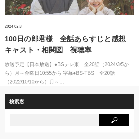
2024.02.8
100日の郎君様 全話あらすじと感想
キャスト・相関図 視聴率
放送予定【日本放送】●BSテレ東 全20話（2024/3/5か
ら）月～金曜日10:55から 字幕●BS-TBS 全20話
（2022/10/10から）月～…
検索窓