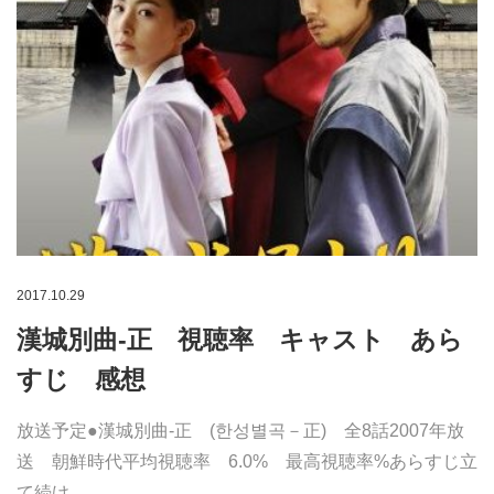
2017.10.29
漢城別曲-正 視聴率 キャスト あら
すじ 感想
放送予定●漢城別曲-正 (한성별곡－正) 全8話2007年放
送 朝鮮時代平均視聴率 6.0% 最高視聴率%あらすじ立
て続け…