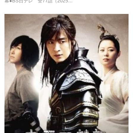
幕●BS日テレ 全77話（2025…