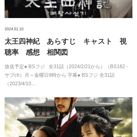
2024.01.10
太王四神紀 あらすじ キャスト 視
聴率 感想 相関図
放送予定● BSフジ 全31話（2024/2/21から）（BS182 -
サブch）月～金曜日9時から 字幕● BSフジ 全31話
（2023/4/10…