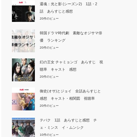
還魂：光と影 (シーズン2) 1話・2
話 あらすじと感想
20件のビュー
韓国ドラマ時代劇 素敵なオジサマ俳
優 ランキング
20件のビュー
幻の王女 チャミョンゴ あらすじ 視
聴率 キャスト 感想
20件のビュー
御史(オサ)とジョイ 全話あらすじと
感想 キャスト・相関図 視聴率
20件のビュー
テバク 1話 あらすじと感想 チ
ェ・ミンス イ・ムンシク
10件のビュー