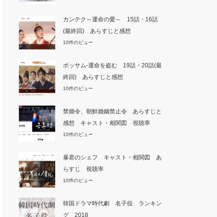
カンテク～運命の愛～ 15話・16話
(最終回) あらすじと感想
10件のビュー
ポッサム-運命を盗む 19話・20話(最
終回) あらすじと感想
10件のビュー
禁婚令、朝鮮婚姻禁止令 あらすじと
感想 キャスト・相関図 視聴率
10件のビュー
暴君のシェフ キャスト・相関図 あ
らすじ 視聴率
10件のビュー
韓国ドラマ時代劇 名子役 ランキン
グ 2018