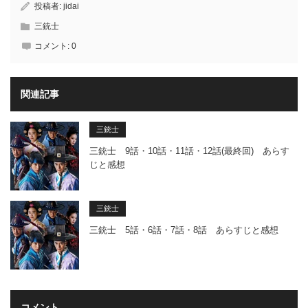
投稿者:
jidai
三銃士
コメント:
0
関連記事
三銃士
三銃士 9話・10話・11話・12話(最終回) あらす
じと感想
三銃士
三銃士 5話・6話・7話・8話 あらすじと感想
コメント