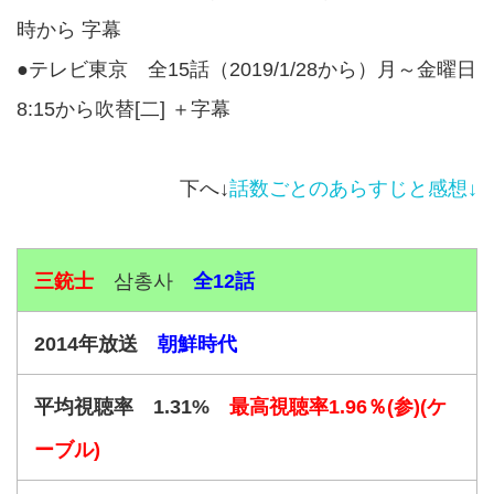
時から 字幕
●テレビ東京 全15話（2019/1/28から）月～金曜日
8:15から吹替[二] ＋字幕
下へ↓
話数ごとのあらすじと感想↓
三銃士
삼총사
全12話
2014年放送
朝鮮時代
平均視聴率 1.31%
最高視聴率1.96％(参)(ケ
ーブル)