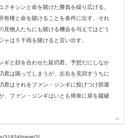
ユクキシンと命を賭けた勝負を繰り広げる。
所有権と命を賭けることを条件に出す。それ
の見物人たちにも賭ける機会を与えてはどう
ジャは５千両を賭けると言い出す。
ンギと顔を合わせた延礽君。予想だにしなか
礽君は困ってしまうが、左右を見回すうちに
礽君はそれをファン・ジンギに投げつけ部屋
が、ファン・ジンギはいとも簡単に扉を蹴破
is/31824/page/2/