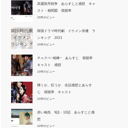
高麗契丹戦争 あらすじと感想 キャ
スト・相関図 視聴率
20件のビュー
韓国ドラマ時代劇 イケメン俳優 ラ
ンキング 2021
10件のビュー
チャクペ~相棒~ あらすじ 視聴率
キャスト 感想
10件のビュー
輝くか、狂うか 全話感想とあらす
じ 視聴率 キャスト
10件のビュー
赤い袖先 9話・10話 あらすじと感
想
10件のビュー