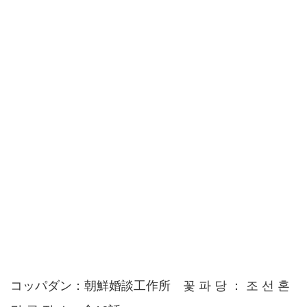
コッパダン：朝鮮婚談工作所 꽃 파 당 ： 조 선 혼