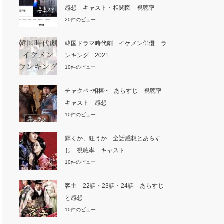
感想 キャスト・相関図 視聴率
20件のビュー
韓国ドラマ時代劇 イケメン俳優 ラ
ンキング 2021
10件のビュー
チャクペ~相棒~ あらすじ 視聴率
キャスト 感想
10件のビュー
輝くか、狂うか 全話感想とあらす
じ 視聴率 キャスト
10件のビュー
客主 22話・23話・24話 あらすじ
と感想
10件のビュー