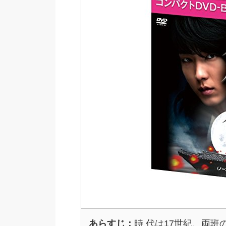
あらすじ：
時 代は17世紀、両